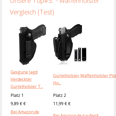
Unsere Top#5: - Waffenholster
Vergleich (Test)
Gexgune Jagd
Gürtelholster,Waffenholster,Pis
Verdeckter
Ho...
Gürtelholster T...
Platz 1
Platz 2
9,89 € €
11,99 € €
Bei Amazon.de
Bei Amazon.de kaufen*