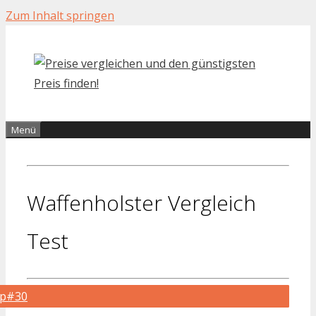
Zum Inhalt springen
Menü
Waffenholster Vergleich
Test
op#30