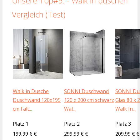
Unsere Top#5: - Walk in duschen
Vergleich (Test)
Walk in Dusche
SONNI Duschwand
SONNI Du
Duschwand 120x195
120 x 200 cm schwarz
Glas 80 x 
cm Falt...
Wal...
Walk In...
Platz 1
Platz 2
Platz 3
199,99 € €
299,99 € €
209,99 € €