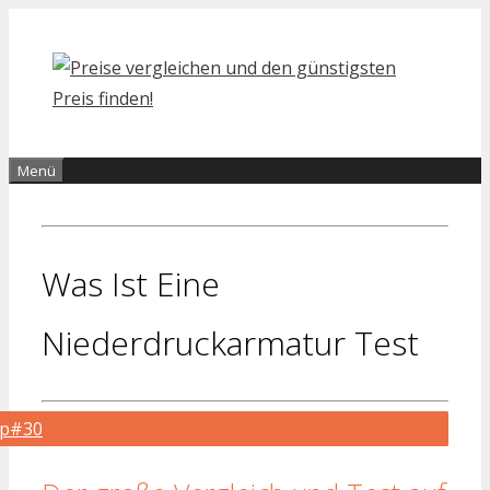
Zum
Inhalt
springen
Menü
Was Ist Eine
Niederdruckarmatur Test
op#30