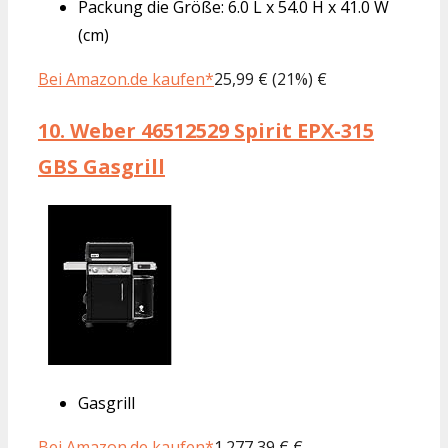
Packung die Größe: 6.0 L x 54.0 H x 41.0 W
(cm)
Bei Amazon.de kaufen*
25,99 € (21%) €
10.
Weber 46512529 Spirit EPX-315
GBS Gasgrill
Gasgrill
Bei Amazon.de kaufen*
1.277,39 € €