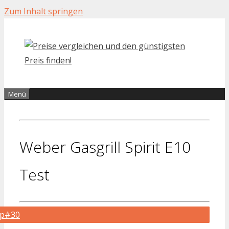
Zum Inhalt springen
Menü
Weber Gasgrill Spirit E10
Test
op#30