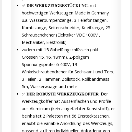
✅ 𝐃𝐈𝐄 𝐖𝐄𝐑𝐊𝐙𝐄𝐔𝐆𝐁𝐄𝐒𝐓Ü𝐂𝐊𝐔𝐍𝐆: mit
hochwertigen Werkzeugen Made in Germany
u.a. Wasserpumpenzange, 3 Telefonzangen,
Kombizange, Seitenschneider, Kneifzange, 25
Schraubendreher (Elektriker VDE 1000V ,
Mechaniker, Elektronik)
zudem mit 15 GabelRingschlüsseln (inkl.
Grössen 15, 16, 18mm), 2-poligem
Spannungsprüfer 6-400V, 19
Winkelschraubendreher für Sechskant und Torx,
3 Feilen, 2 Hämmer, Zollstock, Rollbandmass
5m, Wasserwaage und mehr
✅ 𝐃𝐄𝐑 𝐑𝐎𝐁𝐔𝐒𝐓𝐄 𝐖𝐄𝐑𝐊𝐙𝐄𝐔𝐆𝐊𝐎𝐅𝐅𝐄𝐑: Der
Werkzeugkoffer hat Aussenflächen und Profile
aus Aluminium (kein alugefärbter Kunststoff), er
beinhaltet 2 Paletten mit 56 Einstecktaschen,
erlaubt die variable Anordnung des Werkzeugs,
passend zu Ihren individuellen Anforderungen,