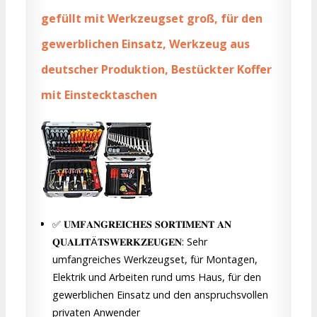
gefüllt mit Werkzeugset groß, für den
gewerblichen Einsatz, Werkzeug aus
deutscher Produktion, Bestückter Koffer
mit Einstecktaschen
✅ 𝐔𝐌𝐅𝐀𝐍𝐆𝐑𝐄𝐈𝐂𝐇𝐄𝐒 𝐒𝐎𝐑𝐓𝐈𝐌𝐄𝐍𝐓 𝐀𝐍
𝐐𝐔𝐀𝐋𝐈𝐓Ä𝐓𝐒𝐖𝐄𝐑𝐊𝐙𝐄𝐔𝐆𝐄𝐍: Sehr
umfangreiches Werkzeugset, für Montagen,
Elektrik und Arbeiten rund ums Haus, für den
gewerblichen Einsatz und den anspruchsvollen
privaten Anwender