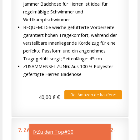
Jammer Badehose für Herren ist ideal für
regelmäßige Schwimmer und
Wettkampfschwimmer
BEQUEM: Die weiche gefütterte Vorderseite
garantiert hohen Tragekomfort, während der
verstellbare innenliegende Kordelzug für eine
perfekte Passform und ein angenehmes
Tragegefühl sorgt; Seitenlänge: 45 cm
ZUSAMMENSETZUNG: Aus 100 % Polyester
gefertigte Herren Badehose
Bei Amazon.de kaufen*
40,00 € €
7.
ZAOSU Wettkampf Schwimmhose Z-
ᐅZu den Top#30