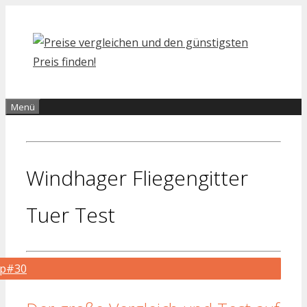
Zum
Inhalt
springen
Menü
Windhager Fliegengitter
Tuer Test
op#30