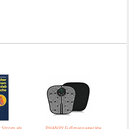
r Strom als
PHANXY Fußmassageräte,