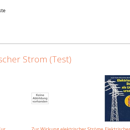
kte
scher Strom (Test)
Zur
Zur Wirkung elektrischer Ströme
Elektrische