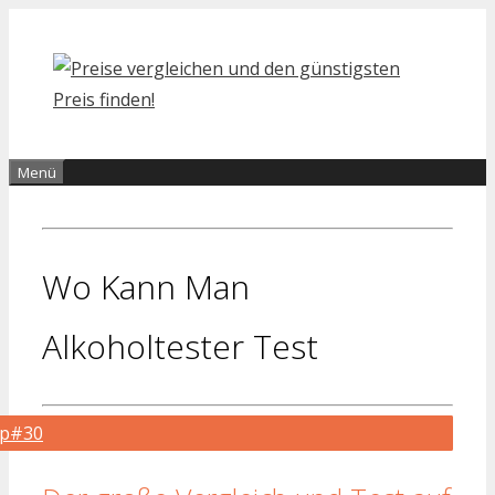
Zum
Inhalt
springen
Menü
Wo Kann Man
Alkoholtester Test
op#30