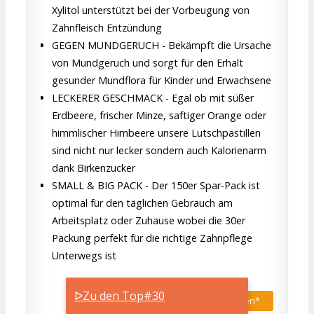
Xylitol unterstützt bei der Vorbeugung von
Zahnfleisch Entzündung
GEGEN MUNDGERUCH - Bekämpft die Ursache
von Mundgeruch und sorgt für den Erhalt
gesunder Mundflora für Kinder und Erwachsene
LECKERER GESCHMACK - Egal ob mit süßer
Erdbeere, frischer Minze, saftiger Orange oder
himmlischer Himbeere unsere Lutschpastillen
sind nicht nur lecker sondern auch Kalorienarm
dank Birkenzucker
SMALL & BIG PACK - Der 150er Spar-Pack ist
optimal für den täglichen Gebrauch am
Arbeitsplatz oder Zuhause wobei die 30er
Packung perfekt für die richtige Zahnpflege
Unterwegs ist
ᐅZu den Top#30
Bei Amazon.de kaufen*
24,99 € €