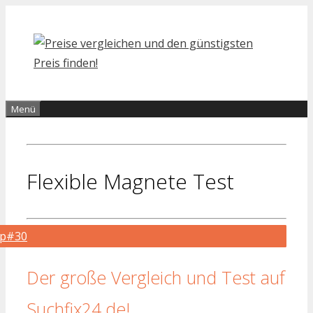
Zum
Inhalt
springen
Menü
Flexible Magnete Test
op#30
Der große Vergleich und Test auf
Suchfix24.de!