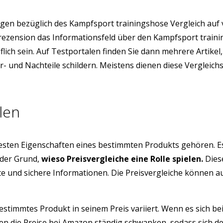
en bezüglich des Kampfsport trainingshose Vergleich auf 
enrezension das Informationsfeld über den Kampfsport trai
lich sein. Auf Testportalen finden Sie dann mehrere Artike
r- und Nachteile schildern. Meistens dienen diese Vergleic
len
testen Eigenschaften eines bestimmten Produkts gehören. E
 der Grund,
wieso Preisvergleiche eine Rolle spielen.
Diese
üfte und sichere Informationen. Die Preisvergleiche können 
estimmtes Produkt in seinem Preis variiert. Wenn es sich be
n die Preise bei Amazon ständig schwanken, sodass sich de