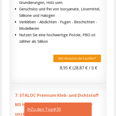
Grundierungen, Holz uvm.
Geruchslos und frei von Isocyanate, Lösemittel,
Silikone und Halogen
Verkleben - Abdichten - Fugen - Beschichten -
Modellieren
Nutzen Sie eine hochwertige Pistole, PBO ist
zähher als Silikon
Bei Amazon.de kaufen*
8,95 € (28,87 € / l) €
7.
STALOC Premium Kleb- und Dichtstoff
MS Hybrid plus | weiß | universell für
ᐅZu den Top#30
unzählige Verklebungen mit extrem