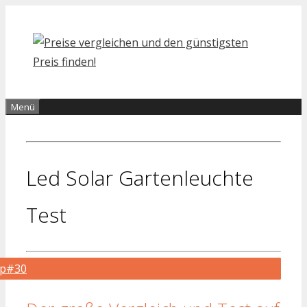
Zum
Inhalt
springen
Menü
Led Solar Gartenleuchte
Test
op#30