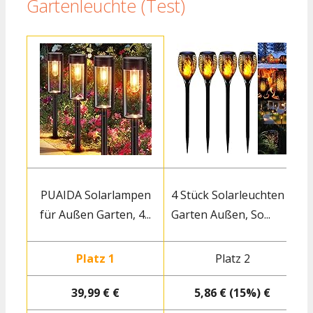
Gartenleuchte (Test)
PUAIDA Solarlampen
4 Stück Solarleuchten
für Außen Garten, 4...
Garten Außen, So...
w
Platz 1
Platz 2
39,99 € €
5,86 € (15%) €