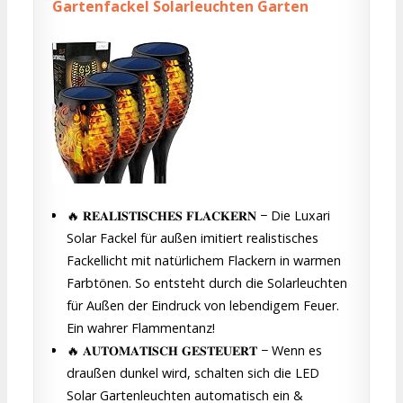
Gartenfackel Solarleuchten Garten
🔥 𝐑𝐄𝐀𝐋𝐈𝐒𝐓𝐈𝐒𝐂𝐇𝐄𝐒 𝐅𝐋𝐀𝐂𝐊𝐄𝐑𝐍 − Die Luxari
Solar Fackel für außen imitiert realistisches
Fackellicht mit natürlichem Flackern in warmen
Farbtönen. So entsteht durch die Solarleuchten
für Außen der Eindruck von lebendigem Feuer.
Ein wahrer Flammentanz!
🔥 𝐀𝐔𝐓𝐎𝐌𝐀𝐓𝐈𝐒𝐂𝐇 𝐆𝐄𝐒𝐓𝐄𝐔𝐄𝐑𝐓 − Wenn es
draußen dunkel wird, schalten sich die LED
Solar Gartenleuchten automatisch ein &