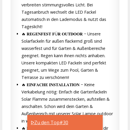
verbreiten stimmungsvolles Licht. Bei
Tagesanbruch wechselt die LED Fackel
automatisch in den Lademodus & nutzt das
Tageslicht!
🔥 𝐑𝐄𝐆𝐄𝐍𝐅𝐄𝐒𝐓 𝐅Ü𝐑 𝐎𝐔𝐓𝐃𝐎𝐎𝐑 − Unsere
Solarfackeln für außen flackernd groß sind
wasserfest und für Garten & Außenbereiche
geeignet. Regen kann ihnen nichts anhaben.
Unsere kompakten LED Fackeln sind perfekt
geeignet, um Wege zum Pool, Garten &
Terrasse zu verschönern!
🔥 𝐄𝐈𝐍𝐅𝐀𝐂𝐇𝐄 𝐈𝐍𝐒𝐓𝐀𝐋𝐋𝐀𝐓𝐈𝐎𝐍 − Keine
Verkabelung nötig: Einfach die Gartenfackeln
Solar Flamme zusammenstecken, aufstellen &
anschalten. Schon wird dein Garten &
Außenbereich mit unserer Solar Lampe outdoor
in warmes Flackern getaucht!
ᐅZu den Top#30
🔥 𝐋𝐔𝐗𝐀𝐑𝐈 𝐕𝐄𝐑𝐒𝐏𝐑𝐄𝐂𝐇𝐄𝐍 - Wir möchten dir