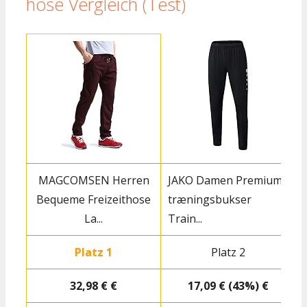
hose Vergleich (Test)
MAGCOMSEN Herren
JAKO Damen Premium
Bequeme Freizeithose
træningsbukser
La...
Train...
s
Platz 1
Platz 2
32,98 € €
17,09 € (43%) €