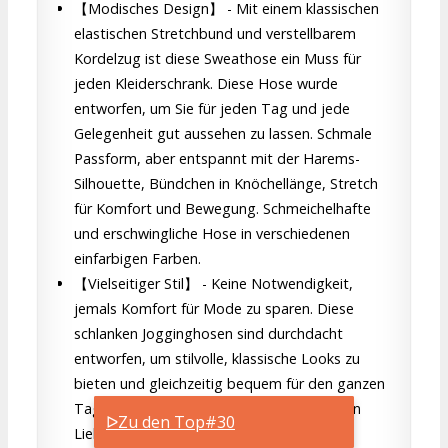
【Modisches Design】 - Mit einem klassischen
elastischen Stretchbund und verstellbarem
Kordelzug ist diese Sweathose ein Muss für
jeden Kleiderschrank. Diese Hose wurde
entworfen, um Sie für jeden Tag und jede
Gelegenheit gut aussehen zu lassen. Schmale
Passform, aber entspannt mit der Harems-
Silhouette, Bündchen in Knöchellänge, Stretch
für Komfort und Bewegung. Schmeichelhafte
und erschwingliche Hose in verschiedenen
einfarbigen Farben.
【Vielseitiger Stil】 - Keine Notwendigkeit,
jemals Komfort für Mode zu sparen. Diese
schlanken Jogginghosen sind durchdacht
entworfen, um stilvolle, klassische Looks zu
bieten und gleichzeitig bequem für den ganzen
Tag zu sein. Stylen Sie diese Hose mit Ihren
ᐅZu den Top#30
Lieblings-Shirts, Jacken, Schuhen und