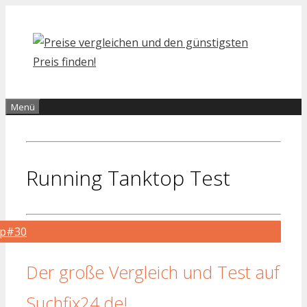
Zum
Inhalt
springen
Menü
Running Tanktop Test
op#30
Der große Vergleich und Test auf
Suchfix24.de!