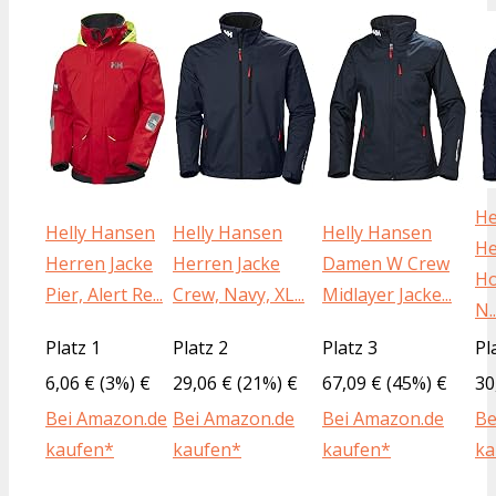
He
Helly Hansen
Helly Hansen
Helly Hansen
He
Herren Jacke
Herren Jacke
Damen W Crew
Ho
Pier, Alert Re...
Crew, Navy, XL...
Midlayer Jacke...
N..
Platz 1
Platz 2
Platz 3
Pl
6,06 € (3%) €
29,06 € (21%) €
67,09 € (45%) €
30
Bei Amazon.de
Bei Amazon.de
Bei Amazon.de
Be
kaufen*
kaufen*
kaufen*
ka