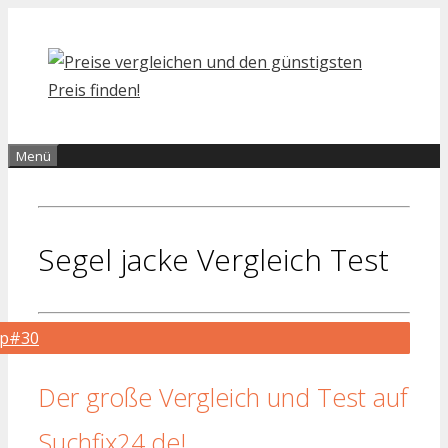
Zum
Inhalt
springen
Menü
Segel jacke Vergleich Test
op#30
Der große Vergleich und Test auf
Suchfix24.de!