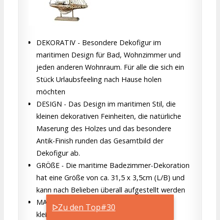
DEKORATIV - Besondere Dekofigur im
maritimen Design für Bad, Wohnzimmer und
jeden anderen Wohnraum. Für alle die sich ein
Stück Urlaubsfeeling nach Hause holen
möchten
DESIGN - Das Design im maritimen Stil, die
kleinen dekorativen Feinheiten, die natürliche
Maserung des Holzes und das besondere
Antik-Finish runden das Gesamtbild der
Dekofigur ab.
GRÖßE - Die maritime Badezimmer-Dekoration
hat eine Größe von ca. 31,5 x 3,5cm (L/B) und
kann nach Belieben überall aufgestellt werden
MATERIAL - Aus Holz hergestellt und mit
ᐅZu den Top#30
kleinen Fischernetz & Muschel dekoriert