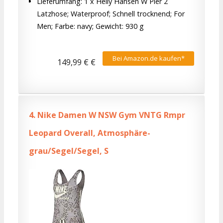
Lieferumfang: 1 x Helly Hansen W Pier 2
Latzhose; Waterproof; Schnell trocknend; For
Men; Farbe: navy; Gewicht: 930 g
Bei Amazon.de kaufen*
149,99 € €
4.
Nike Damen W NSW Gym VNTG Rmpr
Leopard Overall, Atmosphäre-
grau/Segel/Segel, S