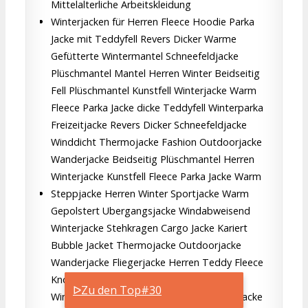
Mittelalterliche Arbeitskleidung
Winterjacken für Herren Fleece Hoodie Parka
Jacke mit Teddyfell Revers Dicker Warme
Gefütterte Wintermantel Schneefeldjacke
Plüschmantel Mantel Herren Winter Beidseitig
Fell Plüschmantel Kunstfell Winterjacke Warm
Fleece Parka Jacke dicke Teddyfell Winterparka
Freizeitjacke Revers Dicker Schneefeldjacke
Winddicht Thermojacke Fashion Outdoorjacke
Wanderjacke Beidseitig Plüschmantel Herren
Winterjacke Kunstfell Fleece Parka Jacke Warm
Steppjacke Herren Winter Sportjacke Warm
Gepolstert Ubergangsjacke Windabweisend
Winterjacke Stehkragen Cargo Jacke Kariert
Bubble Jacket Thermojacke Outdoorjacke
Wanderjacke Fliegerjacke Herren Teddy Fleece
Knopf Jacke Freizeitjacke für Männer
ᐅZu den Top#30
Winterparka Warme Schwarze Übergangsjacke