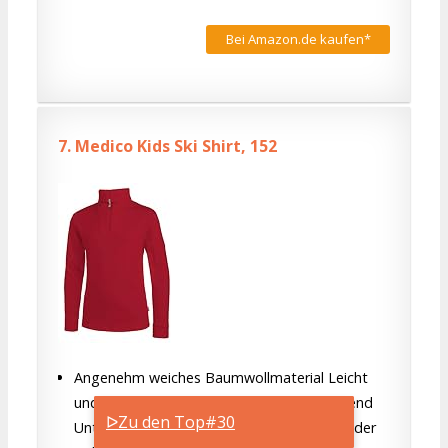
Bei Amazon.de kaufen*
7.
Medico Kids Ski Shirt, 152
Angenehm weiches Baumwollmaterial Leicht
und pflegeleicht Feuchtigkeit transportierend
ᐅZu den Top#30
Unterlegter Reißverschluss Hoch schließender