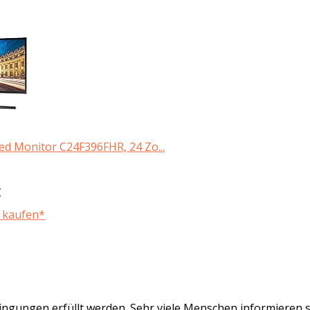
d Monitor C24F396FHR, 24 Zo...
€
 kaufen*
ngungen erfüllt werden. Sehr viele Menschen informieren s