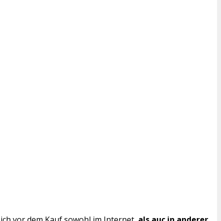
ich vor dem Kauf sowohl im Internet,
als auc in anderer