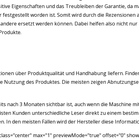
sitive Eigenschaften und das Treubleiben der Garantie, da 
r festgestellt worden ist. Somit wird durch die Rezension
ndere ersetzt werden können. Dabei helfen also nicht nur 
 Produkte.
mationen über Produktqualität und Handhabung liefern. Finde
istige Nutzung des Produktes. Die meisten zeigen Abnutzung
its nach 3 Monaten sichtbar ist, auch wenn die Maschine mit 
isten Kunden unterschiedliche Leser direkt zu einem besti
 In den meisten Fällen wird der Hersteller diese Informatio
 class="center" max="1" previewMode="true" offset="0" show