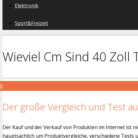
Elektronik
Sport&Freizeit
Wieviel Cm Sind 40 Zoll 
0
Der große Vergleich und Test au
Der Kauf und der Verkauf von Produkten im Internet ist ni
hauptsächlich um Produktvergleiche, verschiedene Tests