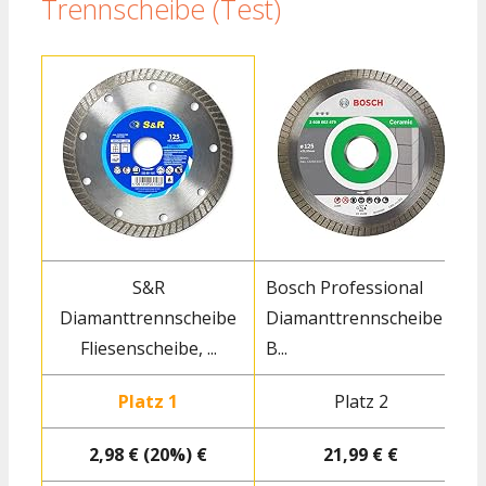
Trennscheibe (Test)
S&R
Bosch Professional
Diamanttrennscheibe
Diamanttrennscheibe
Fliesenscheibe, ...
B...
F
Platz 1
Platz 2
2,98 € (20%) €
21,99 € €