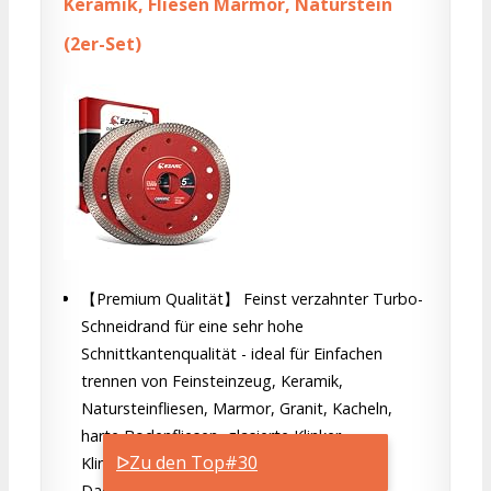
Keramik, Fliesen Marmor, Naturstein
(2er-Set)
【Premium Qualität】 Feinst verzahnter Turbo-
Schneidrand für eine sehr hohe
Schnittkantenqualität - ideal für Einfachen
trennen von Feinsteinzeug, Keramik,
Natursteinfliesen, Marmor, Granit, Kacheln,
harte Bodenfliesen, glasierte Klinker,
ᐅZu den Top#30
Klinkerriemchen, Stein-platten, harte
Dachziegel.