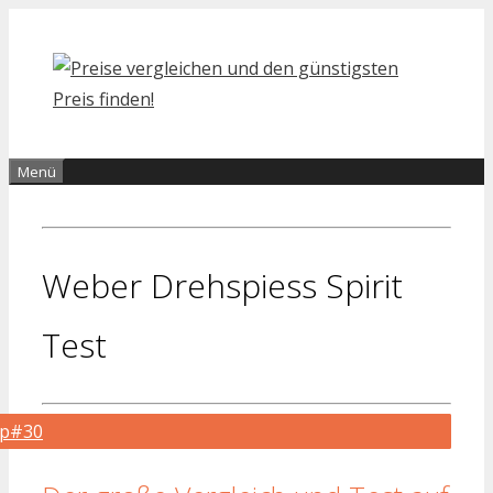
Zum
Inhalt
springen
Menü
Weber Drehspiess Spirit
Test
op#30